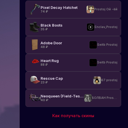
Pixel Decay Hatchet
Prostoj Ой -ёй
74
₽
Black Boots
Enclav_Prostoj
35
₽
Adobe Door
Seitb Prostoj
48
₽
Heart Rug
Seitb Prostoj
88
₽
Rescue Cap
67 prostoj
23
₽
Neoqueen (Field-Tested)
БОЛВАН Prostoj
40
₽
Как получать скины