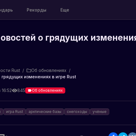
ндарь
Рекорды
Еще
овостей о грядущих изменения
ости Rust
/
Об обновлениях
/
 грядущих изменениях в игре Rust
 16:52
845
Об обновлениях
я
игра Rust
арктические базы
снегоходы
учёные