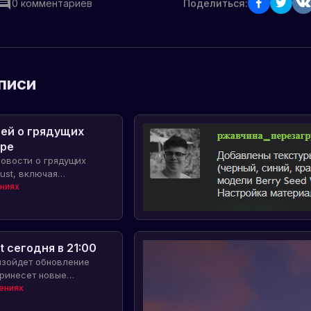
0
комментариев
Поделиться:
писи
ей о грядущих
гре
новости о грядущих
ust, включая
отов, увеличение
ниях
 доработку функционала
шение задержки высадки
орта.
 сегодня в 21:00
оизойдет обновление
принесет новые
ции, такие как коктейль
ениях
овые гранаты, новый