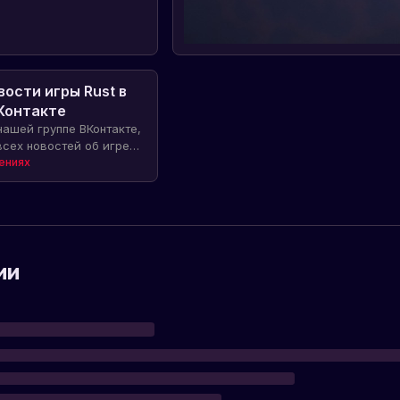
ости игры Rust в
Контакте
нашей группе ВКонтакте,
всех новостей об игре
 с другими игроками.
ениях
ии