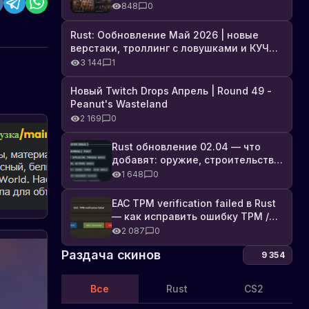
броня, Industrial DLC и полный
848
0
список изменений
Rust: Ообновление Май 2026 | новые
верстаки, троллинг с ловушками и КУЧА
DLC
3 144
1
Новый Twitch Drops Апрель | Round 49 -
Peanut's Wasteland
2 169
0
Rust обновление 02.04 — что
добавят: оружие, строительство,
технологии и Farming 2.5
1 648
0
EAC TPM verification failed в Rust
— как исправить ошибку TPM /
Secure Boot
2 087
0
Раздача скинов
9 354
Все
Rust
CS2