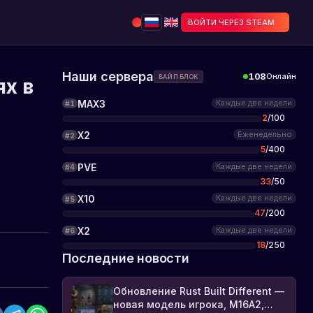
ВОЙТИ ЧЕРЕЗ STEAM
Наши сервера
108
Онлайн
ВАЙП БЛОК
х в
MAX3
Каждые две недели
#
1
2
/
100
X2
Еженедельно
#
2
5
/
400
PVE
Каждые две недели
#
4
33
/
50
X10
Каждые две недели
#
5
47
/
200
X2
Каждые две недели
#
6
18
/
250
Последние новости
Обновление Rust Built Different —
новая модель игрока, M16A2,