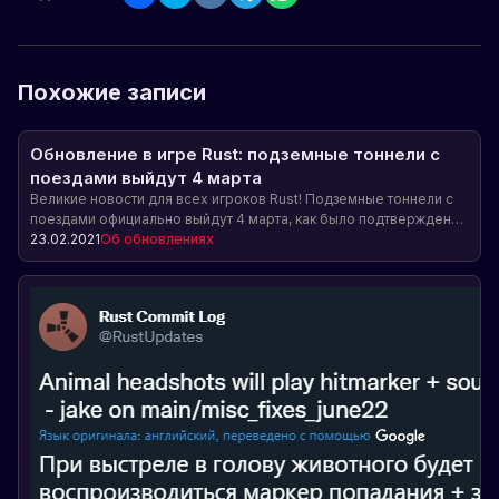
Похожие записи
Обновление в игре Rust: подземные тоннели с
поездами выйдут 4 марта
Великие новости для всех игроков Rust! Подземные тоннели с
поездами официально выйдут 4 марта, как было подтверждено
Alistair в своём Twitter. Узнайте больше о новом обновлении
23.02.2021
Об обновлениях
игры и его возможностях.