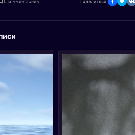
0
комментариев
Поделиться:
писи