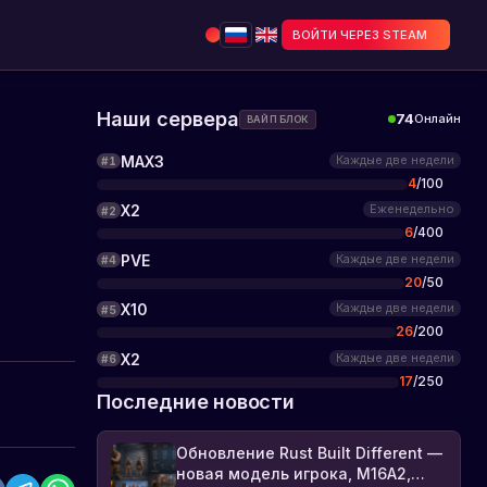
ВОЙТИ ЧЕРЕЗ STEAM
Наши сервера
74
Онлайн
ВАЙП БЛОК
MAX3
Каждые две недели
#
1
4
/
100
X2
Еженедельно
#
2
6
/
400
PVE
Каждые две недели
#
4
20
/
50
X10
Каждые две недели
#
5
26
/
200
X2
Каждые две недели
#
6
17
/
250
Последние новости
Обновление Rust Built Different —
новая модель игрока, M16A2,