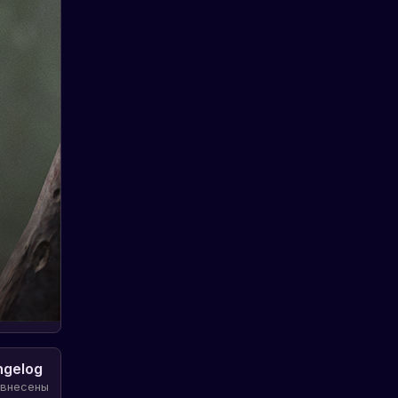
ngelog
 внесены