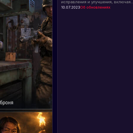
исправления и улучшения, включая
анимацию объектов, паром, патруль
10.07.2023
Об обновлениях
вертолети рендеринг данных. Узнайт
подробности обновления.