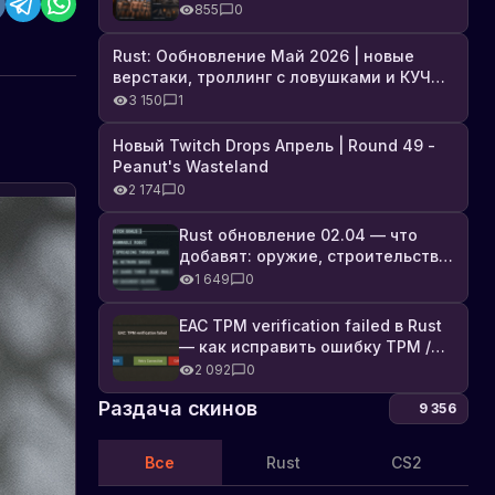
броня, Industrial DLC и полный
855
0
список изменений
Rust: Ообновление Май 2026 | новые
верстаки, троллинг с ловушками и КУЧА
DLC
3 150
1
Новый Twitch Drops Апрель | Round 49 -
Peanut's Wasteland
2 174
0
Rust обновление 02.04 — что
добавят: оружие, строительство,
технологии и Farming 2.5
1 649
0
EAC TPM verification failed в Rust
— как исправить ошибку TPM /
Secure Boot
2 092
0
Раздача скинов
9 356
Все
Rust
CS2