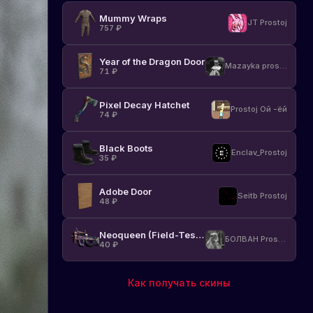
Mummy Wraps
JT Prostoj
757
₽
Year of the Dragon Door
Mazayka prostoj
71
₽
Pixel Decay Hatchet
Prostoj Ой -ёй
74
₽
Black Boots
Enclav_Prostoj
35
₽
Adobe Door
Seitb Prostoj
48
₽
Neoqueen (Field-Tested)
БОЛВАН Prostoj
40
₽
Как получать скины