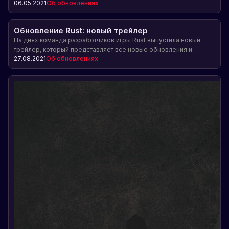
выживания в этой популярной игре в Steam. Узнайте больше о
06.05.2021
Об обновлениях
геймплее, строительстве, битвах и других особенностях Rust!
Обновление Rust: новый трейлер
На днях команда разработчиков игры Rust выпустила новый
трейлер, который представляет все новые обновления и
изменения в игре. Узнайте о новых возможностях, ресурсах и
27.08.2021
Об обновлениях
геймплее в обновлении Rust.