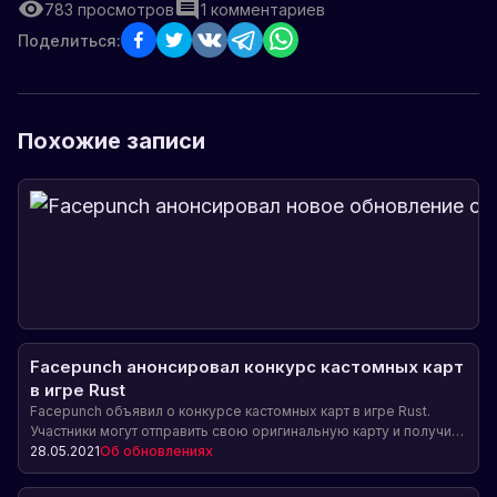
783
просмотров
1
комментариев
Поделиться:
Похожие записи
Facepunch анонсировал конкурс кастомных карт
в игре Rust
Facepunch объявил о конкурсе кастомных карт в игре Rust.
Участники могут отправить свою оригинальную карту и получить
шанс быть признанными командой разработчиков и получить
28.05.2021
Об обновлениях
ценные награды, включая показ карты в обновлении
сообщества и скины на сумму до 90 фунтов.