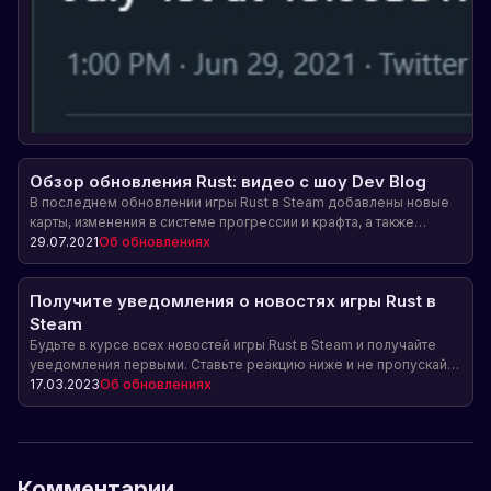
Обзор обновления Rust: видео с шоу Dev Blog
В последнем обновлении игры Rust в Steam добавлены новые
карты, изменения в системе прогрессии и крафта, а также
улучшения производительности и исправления ошибок. Узнайте
29.07.2021
Об обновлениях
подробности в видео с шоу Dev Blog на официальном канале
Rust.
Получите уведомления о новостях игры Rust в
Steam
Будьте в курсе всех новостей игры Rust в Steam и получайте
уведомления первыми. Ставьте реакцию ниже и не пропускайте
важные анонсы и обновления.
17.03.2023
Об обновлениях
Комментарии