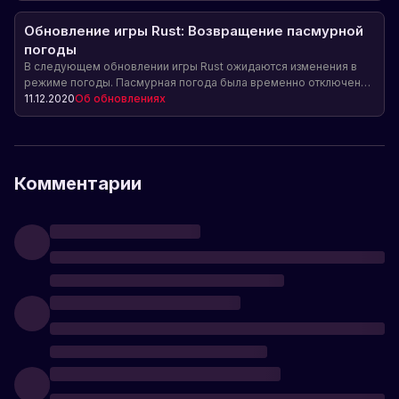
Нового Года вместе с маской быка.
Обновление игры Rust: Возвращение пасмурной
погоды
В следующем обновлении игры Rust ожидаются изменения в
режиме погоды. Пасмурная погода была временно отключена
из-за жалоб на слишком яркое солнце.
11.12.2020
Об обновлениях
Комментарии