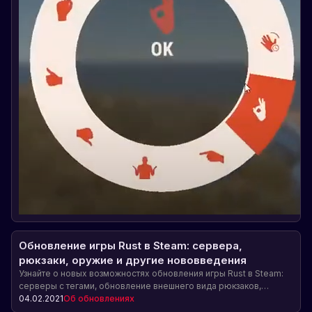
Обновление игры Rust в Steam: сервера,
рюкзаки, оружие и другие нововведения
Узнайте о новых возможностях обновления игры Rust в Steam:
серверы с тегами, обновление внешнего вида рюкзаков,
изменения в выпадении редкого оружия, совершение
04.02.2021
Об обновлениях
самоубийства через меню паузы и празднование Лунного