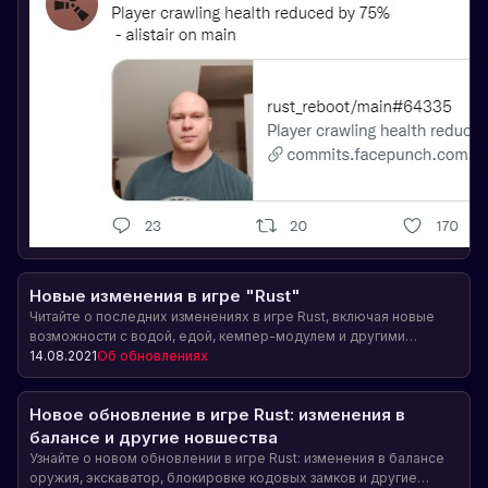
Новые изменения в игре "Rust"
Читайте о последних изменениях в игре Rust, включая новые
возможности с водой, едой, кемпер-модулем и другими
интересными объектами.
14.08.2021
Об обновлениях
Новое обновление в игре Rust: изменения в
балансе и другие новшества
Узнайте о новом обновлении в игре Rust: изменения в балансе
оружия, экскаватор, блокировке кодовых замков и другие