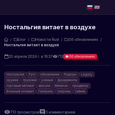
Ностальгия витает в воздухе
/
Блог
/
Новости Rust
/
Об обновлениях
/
Ностальгия витает в воздухе
20 апреля 2024 г. в 16:37
713
Об обновлениях
Ностальгия
Руст
обновления
Рэдтаун
Legacy
оружие
грузовик
ученые
фундаменты
торговый автомат
миссии
Миниган
предметы
Военный огнемет
Гантрапы
патроны
тайник
713
просмотров
0
комментариев