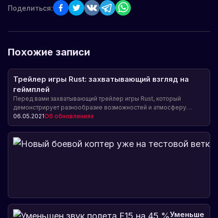
Поделиться:
Похожие записи
Трейлер игры Rust: захватывающий взгляд на
геймплей
Перед вами захватывающий трейлер игры Rust, который
демонстрирует разнообразие возможностей и атмосферу
выживания в этой популярной игре в Steam. Узнайте больше о
06.05.2021
Об обновлениях
геймплее, строительстве, битвах и других особенностях Rust!
Уменьшен