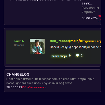
звук
полета
Разработчики
истребителя
F15 на 45
F15 снизили
Об
%
03.06.2024
уровень
обно
звука
полета на
45
процентов.
Это
значительно
улучшит
экологическую
устойчивость
и
безопасность
полетов.
CHANGELOG
Последние изменения и исправления в игре Rust. Устранение
багов, добавление новых функций и эффектов.
28.06.2023
Об обновлениях