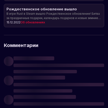
Рождественское обновление вышло
В игре Rust в Steam вышло Рождественское обновление! Битва
за праздничные подарки, календарь подарков и новые зимние
локации ждут игроков. Присоединяйтесь к праздничной
15.12.2022
Об обновлениях
атмосфере и насладитесь новым контентом!
Комментарии