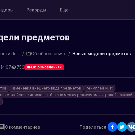
ндарь
Рекорды
Еще
дели предметов
ости Rust
/
Об обновлениях
/
Новые модели предметов
 14:07
756
Об обновлениях
тов
изменения внешнего вида предметов
геймплей Rust
взаимодействие игроков
баланс между реализмом и игровой пользой
0
комментариев
Поделиться: