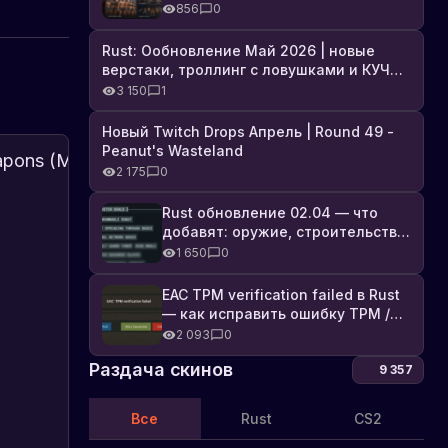
броня, Industrial DLC и полный
856
0
список изменений
Rust: Ообновление Май 2026 | новые
верстаки, троллинг с ловушками и КУЧА
DLC
3 150
1
Новый Twitch Drops Апрель | Round 49 -
Peanut's Wasteland
Первый
Появилась
2 175
0
взгляд:
первая
Siege
В
информация
Появилась
Rust обновление 02.04 — что
этой
первая
Weapons
о
добавят: оружие, строительство,
статье
Об
информация
(Модели)
модели
29.10.2024
технологии и Farming 2.5
1 650
0
обновлениях
рассмотрим
о
коктейля
новые
модели
Молотова
EAC TPM verification failed в Rust
модели
коктейля
|
— как исправить ошибку TPM /
осадных
Молотова
Secure Boot
Новости
орудий
в
2 093
0
в
игре
Rust
Раздача скинов
9 357
игре
Rust.
Rust:
Будут
баллиста,
представлены
Все
Rust
CS2
катапульта
три
и
варианта