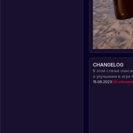
CHANGELOG
В этой статье опис
и улучшения в игре 
Steam. Узнайте о и
15.06.2023
Об обновл
добавлении новых ф
геймплея.