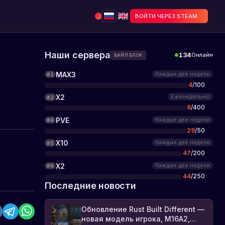
ВОЙТИ ЧЕРЕЗ STEAM
Наши сервера
134
Онлайн
ВАЙП БЛОК
MAX3
Каждые две недели
#
1
4
/
100
X2
Еженедельно
#
2
8
/
400
PVE
Каждые две недели
#
4
29
/
50
X10
Каждые две недели
#
5
47
/
200
X2
Каждые две недели
#
6
44
/
250
Последние новости
Обновление Rust Built Different —
новая модель игрока, M16A2,