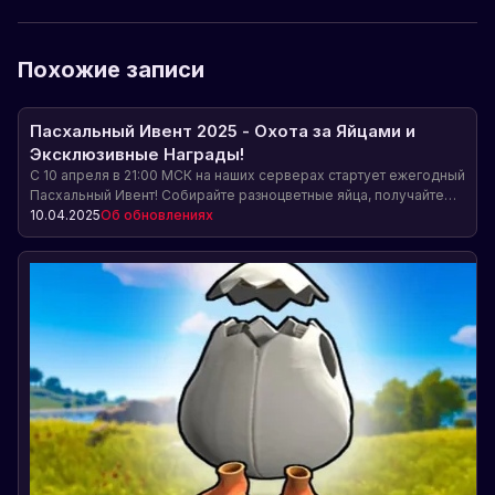
Похожие записи
Пасхальный Ивент 2025 - Охота за Яйцами и
Эксклюзивные Награды!
С 10 апреля в 21:00 МСК на наших серверах стартует ежегодный
Пасхальный Ивент! Собирайте разноцветные яйца, получайте
ценные призы и приобретайте уникальные сезонные скины,
10.04.2025
Об обновлениях
включая новый костюм лошади и роскошное яйцо-Фаберже.