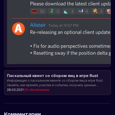
Пасхальный ивент со сбором яиц в игре Rust
Информация о пасхальном ивенте со сбором яиц в игре Rust.
Узнайте, как принять участие в событии, получить ценные
предметы и новые предметы. Не пропустите! Обновление игры
28.03.2021
Об обновлениях
ожидается 1 апреля.
Комментарии