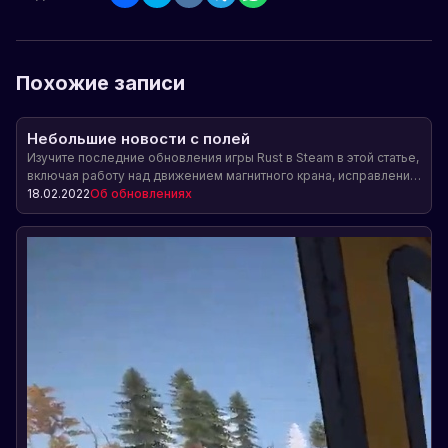
Похожие записи
Небольшие новости с полей
Изучите последние обновления игры Rust в Steam в этой статье,
включая работу над движением магнитного крана, исправление
ошибок, обновление анимаций и многое другое.
18.02.2022
Об обновлениях