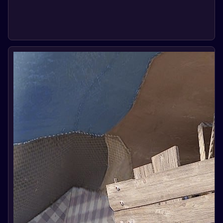
имеют более
очередями.
мягкий вид с
легким
эффектом
дымки и стали
заметно тусклее
для избежания
ослепления
других игроков.