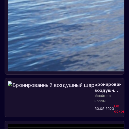
Бронированны
воздушный
шар
Узнайте о
новом
бронированном
Об
30.08.2023
воздушном
обновле
шаре в игре
Rust и его
защитных