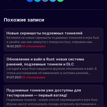
Похожие записи
Новые скриншоты подземных тоннелей
Взгляните на новые скриншоты подземных тоннелей в игре Rust
и узнайте, как они свяжутся с поверхностью, открывая нам
доступ к монументам и возможность перемещения на поездах.
19.02.2021
Об обновлениях
Обновление и вайп в Rust: новая система
ранений, подземные тоннели и DLC
Сегодня в игре Rust ожидается крупное обновление и вайп. В
статье рассказываем об изменениях в системе ранений,
добавлении подземных тоннелей и новом DLC.
01.07.2021
Об обновлениях
Подземные тоннели уже доступны для
тестирования — первый взгляд!
Подземные тоннели - новый способ перемещения в игре Rust.
Игроки смогут использовать поезда, встречать противников и