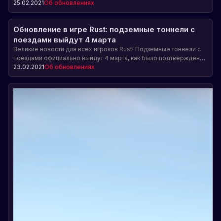
находить ценные предметы по пути.
25.02.2021
Об обновлениях
Обновление в игре Rust: подземные тоннели с
поездами выйдут 4 марта
Великие новости для всех игроков Rust! Подземные тоннели с
поездами официально выйдут 4 марта, как было подтверждено
Alistair в своём Twitter. Узнайте больше о новом обновлении
23.02.2021
Об обновлениях
игры и его возможностях.