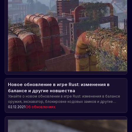
Новое обновление в игре Rust: изменения в
балансе и другие новшества
Узнайте о новом обновлении в игре Rust: изменения в балансе
оружия, экскаватор, блокировке кодовых замков и другие
новшества. Также празднование восьмой годовщины Rust и
02.12.2021
Об обновлениях
важная информация для игроков на серверах Facepunch.