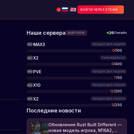
ВОЙТИ ЧЕРЕЗ STEAM
Наши сервера
26
Онлайн
ВАЙП БЛОК
MAX3
Каждые две недели
#
1
0
/
100
X2
Еженедельно
#
2
0
/
400
PVE
Каждые две недели
#
4
7
/
50
X10
Каждые две недели
#
5
12
/
200
X2
Каждые две недели
#
6
5
/
250
Последние новости
Обновление Rust Built Different —
новая модель игрока, M16A2,