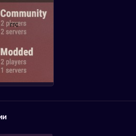
и
переносить
ресурсы,
добавляя
новые
возможности
в
игру.
Об
15.07.2023
обновле
ии