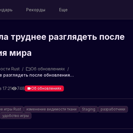
ндарь
Рекорды
Еще
ла труднее разглядеть после
ия мира
ости Rust
/
Об обновлениях
/
Ткань стала труднее разглядеть после обновления мира
 17:21
748
Об обновлениях
е игры Rust
изменение видимости ткани
Staging
разработчики
удобство игры