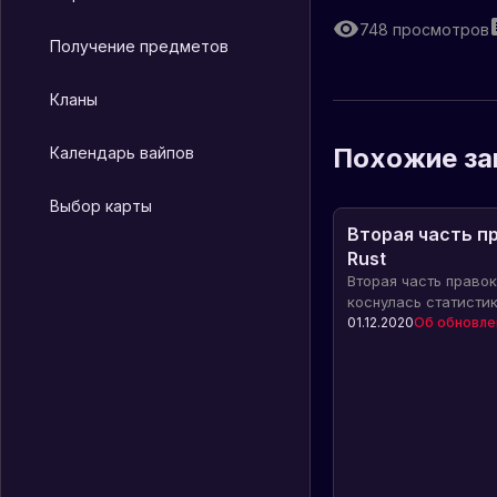
748
просмотров
Получение предметов
Кланы
Похожие за
Календарь вайпов
Выбор карты
Вторая часть п
Rust
Вторая часть правок
коснулась статисти
одежды и электриче
01.12.2020
Об обновле