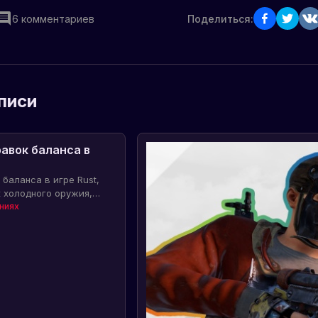
6
комментариев
Поделиться:
писи
равок баланса в
 баланса в игре Rust,
к холодного оружия,
ских предметов.
ниях