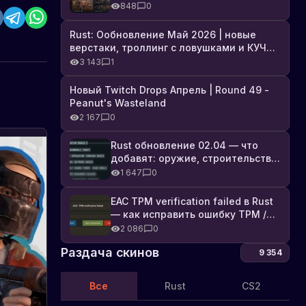
броня, Industrial DLC и полный
848
0
список изменений
Rust: Ообновление Май 2026 | новые
верстаки, троллинг с ловушками и КУЧА
DLC
3 143
1
Новый Twitch Drops Апрель | Round 49 -
Peanut's Wasteland
2 167
0
Rust обновление 02.04 — что
добавят: оружие, строительство,
технологии и Farming 2.5
1 647
0
EAC TPM verification failed в Rust
— как исправить ошибку TPM /
Secure Boot
2 086
0
Раздача скинов
9 354
Все
Rust
CS2