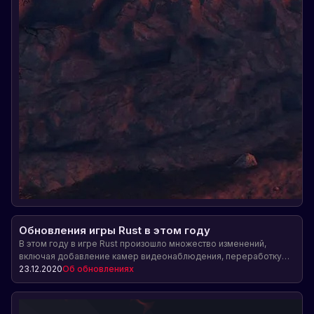
Обновления игры Rust в этом году
В этом году в игре Rust произошло множество изменений,
включая добавление камер видеонаблюдения, переработку
фермерства, введение прибора ночного видения, выпуск
23.12.2020
Об обновлениях
официального приложения-компаньона для Android, модульных
машин, DLC с музыкальными инструментами и выпуск летнего
дополнения. Команда разработчиков также провела правки