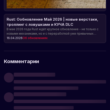
Rust: Ообновление Май 2026 | новые верстаки,
троллинг с ловушками и КУЧА DLC
В мае 2026 года Rust ждёт крупное обновление - не только с
новыми механиками, но и с переработкой уже привычных
элементов геймплея. Среди главных фишек - улучшаемые
16.04.2026
Об обновлениях
верстаки, свежая переработка натяжной ловушки и новые
предметы, включая миномёт и первое DLC в серии Industrial.
Комментарии