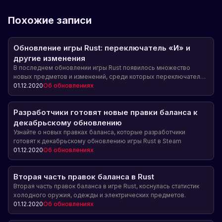
Похожие записи
Обновление игры Rust: переключатель «И» и
другие изменения
В последнем обновлении игры Rust появилось множество
новых предметов и изменений, среди которых переключатель
«И» и множество других электрических устройств. Обновление
01.12.2020
Об обновлениях
также внесло изменения в крафт предметов и в баланс оружия.
Разработчики готовят новые правки баланса к
декабрьскому обновлению
Узнайте о новых правках баланса, которые разработчики
готовят к декабрьскому обновлению игры Rust в Steam
01.12.2020
Об обновлениях
Вторая часть правок баланса в Rust
Вторая часть правок баланса в игре Rust, коснулась статистик
холодного оружия, одежды и электрических предметов.
01.12.2020
Об обновлениях