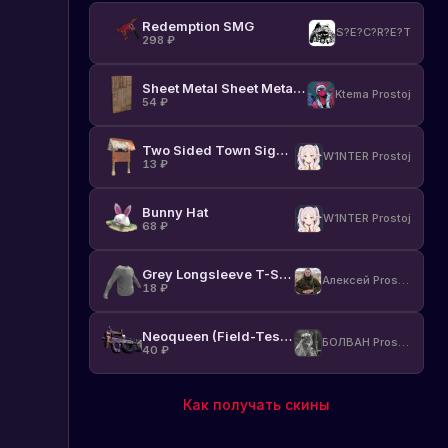
Redemption SMG
S?E?C?R?E?T
298
₽
Sheet Metal Sheet Metal Door
Ktema Prostoj
54
₽
Two Sided Town Sign Post
W1NTER Prostoj
13
₽
Bunny Hat
W1NTER Prostoj
68
₽
Grey Longsleeve T-Shirt
Алексей Prostoj
18
₽
Neoqueen (Field-Tested)
БОЛВАН Prostoj
40
₽
Как получать скины