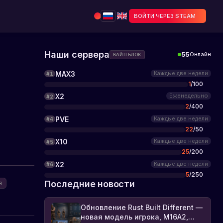
ВОЙТИ ЧЕРЕЗ STEAM
Наши сервера
55
Онлайн
ВАЙП БЛОК
MAX3
Каждые две недели
#
1
1
/
100
X2
Еженедельно
#
2
2
/
400
PVE
Каждые две недели
#
4
22
/
50
X10
Каждые две недели
#
5
25
/
200
X2
Каждые две недели
#
6
5
/
250
Последние новости
я
Обновление Rust Built Different —
новая модель игрока, M16A2,