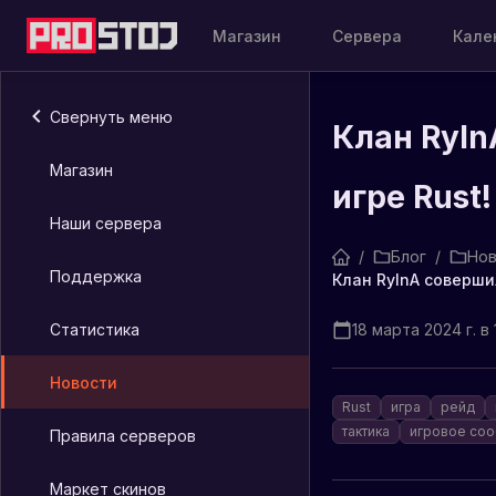
Магазин
Сервера
Кале
Свернуть меню
Клан RyI
Магазин
игре Rust!
Наши сервера
/
Блог
/
Нов
Поддержка
Клан RyInA соверши
Статистика
18 марта 2024 г. в 
Новости
Rust
игра
рейд
тактика
игровое со
Правила серверов
Маркет скинов