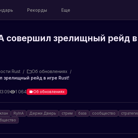
ндарь
Рекорды
Еще
nA совершил зрелищный рейд в
ости Rust
/
Об обновлениях
/
л зрелищный рейд в игре Rust!
13:09
1 064
Об обновлениях
клан
RyInA
Держи Дверь
стрим
база
сообщество
стратеги
общество