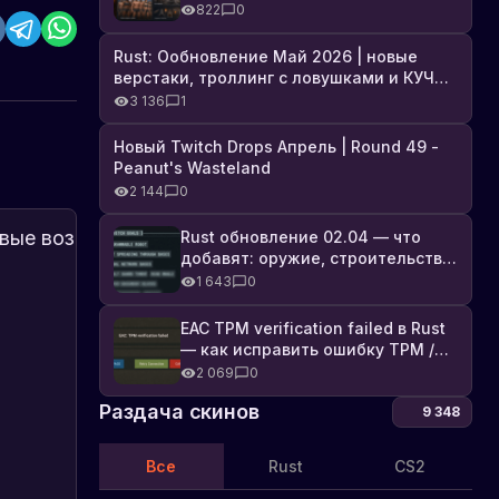
броня, Industrial DLC и полный
822
0
список изменений
Rust: Ообновление Май 2026 | новые
верстаки, троллинг с ловушками и КУЧА
DLC
3 136
1
Новый Twitch Drops Апрель | Round 49 -
Peanut's Wasteland
2 144
0
Rust обновление 02.04 — что
добавят: оружие, строительство,
технологии и Farming 2.5
1 643
0
EAC TPM verification failed в Rust
— как исправить ошибку TPM /
Secure Boot
2 069
0
Раздача скинов
9 348
Все
Rust
CS2