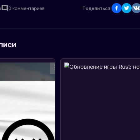
в
0
комментариев
Поделиться:
писи