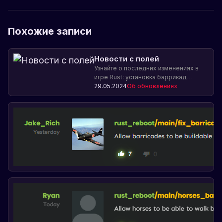
Похожие записи
Новости с полей
Узнайте о последних изменениях в
игре Rust: установка баррикад
теперь доступна только на открытой
29.05.2024
Об обновлениях
земле, а также катушки Теслы и
воспламенители автоматически
восстанавливаются. Узнайте о новых
возможностях и улучшениях в статье.