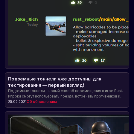
Подземные тоннели уже доступны для
тестирования — первый взгляд!
Подземные тоннели - новый способ перемещения в игре Rust.
Игроки смогут использовать поезда, встречать противников и
находить ценные предметы по пути.
25.02.2021
Об обновлениях