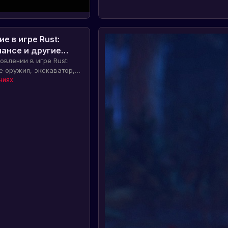
е в игре Rust:
лансе и другие
овлении в игре Rust:
е оружия, экскаватор,
 замков и другие
ниях
празднование восьмой
ажная информация для
х Facepunch.