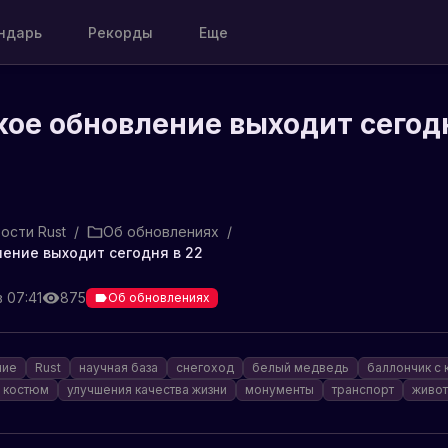
ндарь
Рекорды
Еще
ое обновление выходит сегод
ости Rust
/
Об обновлениях
/
ение выходит сегодня в 22
в 07:41
875
Об обновлениях
ние
Rust
научная база
снегоход
белый медведь
баллончик с 
 костюм
улучшения качества жизни
монументы
транспорт
живо