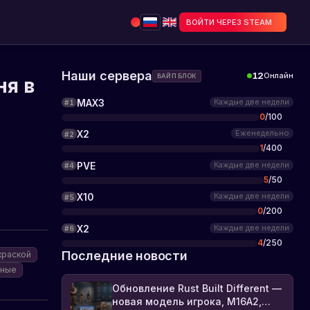
ВОЙТИ ЧЕРЕЗ STEAM
Наши сервера
12
Онлайн
ВАЙП БЛОК
ня в
MAX3
Каждые две недели
#
1
0
/
100
X2
Еженедельно
#
2
1
/
400
PVE
Каждые две недели
#
4
5
/
50
X10
Каждые две недели
#
5
0
/
200
X2
Каждые две недели
#
6
4
/
250
Последние новости
краской
тные
Обновление Rust Built Different —
новая модель игрока, M16A2,