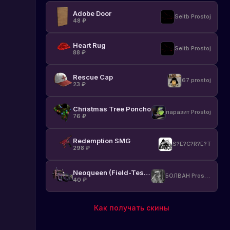
Adobe Door
Seitb Prostoj
48
₽
Heart Rug
Seitb Prostoj
88
₽
Rescue Cap
67 prostoj
23
₽
Christmas Tree Poncho
паразит Prostoj
76
₽
Redemption SMG
S?E?C?R?E?T
298
₽
Neoqueen (Field-Tested)
БОЛВАН Prostoj
40
₽
Как получать скины