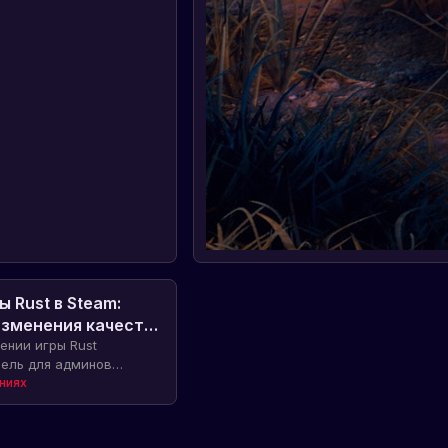
 Rust в Steam:
зменения качества
цена
ении игры Rust
ель для админов
внесены изменения для
ниях
 игры. Стоимость игры
знайте подробности в