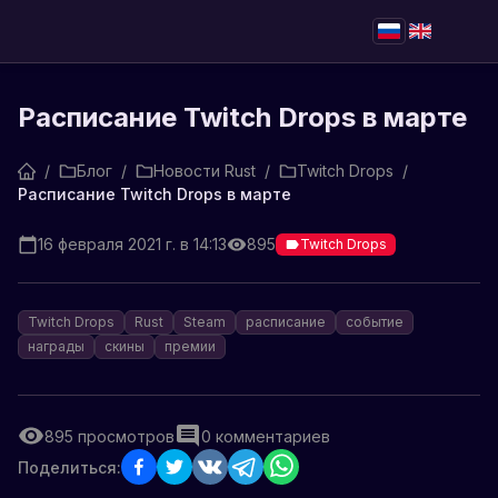
Расписание Twitch Drops в марте
/
Блог
/
Новости Rust
/
Twitch Drops
/
Расписание Twitch Drops в марте
16 февраля 2021 г. в 14:13
895
Twitch Drops
Twitch Drops
Rust
Steam
расписание
событие
награды
скины
премии
895
просмотров
0
комментариев
Поделиться: