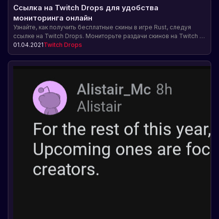
Ссылка на Twitch Drops для удобства
мониторинга онлайн
Узнайте, как получить бесплатные скины в игре Rust, следуя
ссылке на Twitch Drops. Мониторьте раздачи скинов на Twitch и
не пропускайте возможность получить редкие предметы для
01.04.2021
Twitch Drops
своего персонажа.