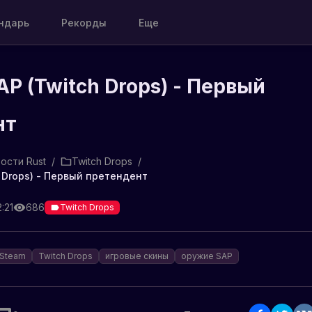
ндарь
Рекорды
Еще
AP (Twitch Drops) - Первый
нт
ости Rust
/
Twitch Drops
/
h Drops) - Первый претендент
:21
686
Twitch Drops
Steam
Twitch Drops
игровые скины
оружие SAP