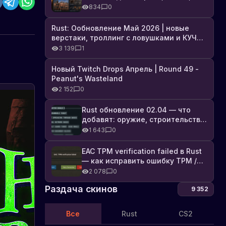
броня, Industrial DLC и полный
834
0
список изменений
Rust: Ообновление Май 2026 | новые
верстаки, троллинг с ловушками и КУЧА
DLC
3 139
1
Новый Twitch Drops Апрель | Round 49 -
Peanut's Wasteland
2 152
0
Rust обновление 02.04 — что
добавят: оружие, строительство,
технологии и Farming 2.5
1 643
0
EAC TPM verification failed в Rust
— как исправить ошибку TPM /
Secure Boot
2 078
0
Раздача скинов
9 352
Все
Rust
CS2