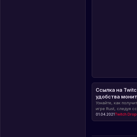
Ссылка на Twitc
удобства монит
Узнайте, как получи
игре Rust, следуя сс
Мониторьте раздачи 
01.04.2021
Twitch Drop
пропускайте возмож
предметы для своег