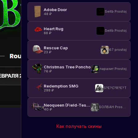
Adobe Door
Seitb Prostoj
48
₽
Heart Rug
Seitb Prostoj
88
₽
Rescue Cap
67 prostoj
23
₽
Christmas Tree Poncho
паразит Prostoj
76
₽
Redemption SMG
S?E?C?R?E?T
298
₽
Neoqueen (Field-Tested)
БОЛВАН Prostoj
40
₽
Как получать скины