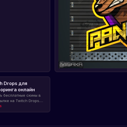
с
8
по
18
ноября.
h Drops для
оринга онлайн
ть бесплатные скины в
ылке на Twitch Drops.
скинов на Twitch и не
s
ность получить редкие
о персонажа.