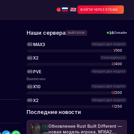
ВОЙТИ ЧЕРЕЗ STEAM
Наши сервера
16
Онлайн
ВАЙП БЛОК
MAX3
Каждые две недели
#
1
1
/
100
X2
Еженедельно
#
2
2
/
400
PVE
Каждые две недели
#
4
Выключен
X10
Каждые две недели
#
5
0
/
200
X2
Каждые две недели
#
6
7
/
250
Последние новости
Обновление Rust Built Different —
новая модель игрока, M16A2,