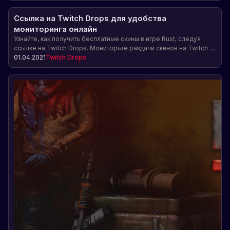
Ссылка на Twitch Drops для удобства
мониторинга онлайн
Узнайте, как получить бесплатные скины в игре Rust, следуя
ссылке на Twitch Drops. Мониторьте раздачи скинов на Twitch и
не пропускайте возможность получить редкие предметы для
01.04.2021
Twitch Drops
своего персонажа.