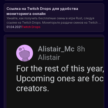
Ссылка на Twitch Drops для удобства
мониторинга онлайн
Узнайте, как получить бесплатные скины в игре Rust, следуя
ссылке на Twitch Drops. Мониторьте раздачи скинов на Twitch и
не пропускайте возможность получить редкие предметы для
01.04.2021
Twitch Drops
своего персонажа.