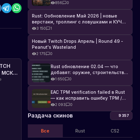
броня, Industrial DLC и полный
856
0
список изменений
Rust: Ообновление Май 2026 | новые
верстаки, троллинг с ловушками и КУЧА
DLC
3 150
1
Новый Twitch Drops Апрель | Round 49 -
Peanut's Wasteland
2 175
0
ITCH
Rust обновление 02.04 — что
добавят: оружие, строительство,
 МСК!
технологии и Farming 2.5
1 650
0
а,
е
ко
и Twitch
EAC TPM verification failed в Rust
— как исправить ошибку TPM /
Secure Boot
2 093
0
Раздача скинов
9 357
Все
Rust
CS2