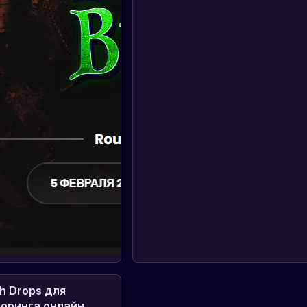
h Drops для
оринга онлайн