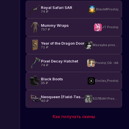
Royal Safari SAR
Black#Prostoj
74
₽
Mummy Wraps
JT Prostoj
757
₽
Year of the Dragon Door
Mazayka prostoj
71
₽
Pixel Decay Hatchet
Prostoj Ой -ёй
74
₽
Black Boots
Enclav_Prostoj
35
₽
Neoqueen (Field-Tested)
БОЛВАН Prostoj
40
₽
Как получать скины