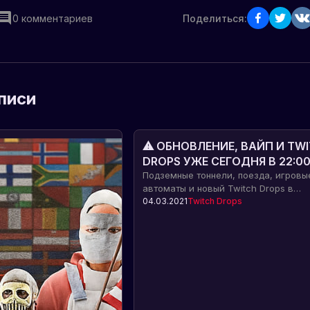
0
комментариев
Поделиться:
писи
⚠ ОБНОВЛЕНИЕ, ВАЙП И TW
DROPS УЖЕ СЕГОДНЯ В 22:00
Подземные тоннели и поезд
Подземные тоннели, поезда, игровы
автоматы и новый Twitch Drops в
игровые автоматы и не толь
обновлении игры Rust в Steam. Вайп 
04.03.2021
Twitch Drops
Drops начнутся сегодня в 22:00 по
Московскому времени.