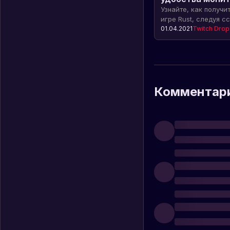
Узнайте, как получи
игре Rust, следуя сс
Мониторьте раздачи 
01.04.2021
Twitch Drop
пропускайте возмож
предметы для своег
Комментар