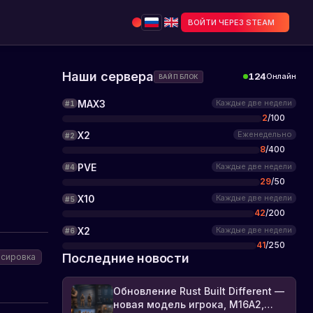
ВОЙТИ ЧЕРЕЗ STEAM
Наши сервера
124
Онлайн
ВАЙП БЛОК
MAX3
Каждые две недели
#
1
2
/
100
X2
Еженедельно
#
2
8
/
400
PVE
Каждые две недели
#
4
29
/
50
X10
Каждые две недели
#
5
42
/
200
X2
Каждые две недели
#
6
41
/
250
Последние новости
нсировка
Обновление Rust Built Different —
новая модель игрока, M16A2,