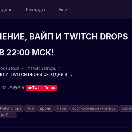
ндарь
Рекорды
Еще
ЕНИЕ, ВАЙП И TWITCH DROPS
В 22:00 МСК!
ости Rust
/
Twitch Drops
/
⚠ ОБНОВЛЕНИЕ, ВАЙП И TWITCH DROPS СЕГОДНЯ В 22:00 МСК!
в 03:28
690
Twitch Drops
twitch drops
Rust
дроны
Hapis
софткорный режим игры
бала
гра Rust