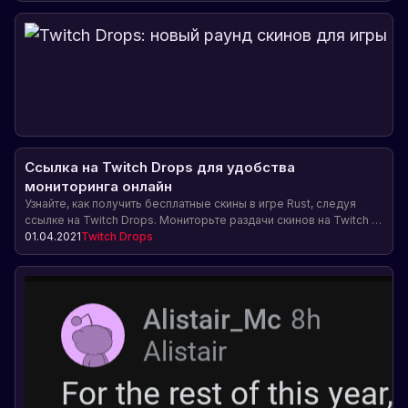
Ссылка на Twitch Drops для удобства
мониторинга онлайн
Узнайте, как получить бесплатные скины в игре Rust, следуя
ссылке на Twitch Drops. Мониторьте раздачи скинов на Twitch и
не пропускайте возможность получить редкие предметы для
01.04.2021
Twitch Drops
своего персонажа.