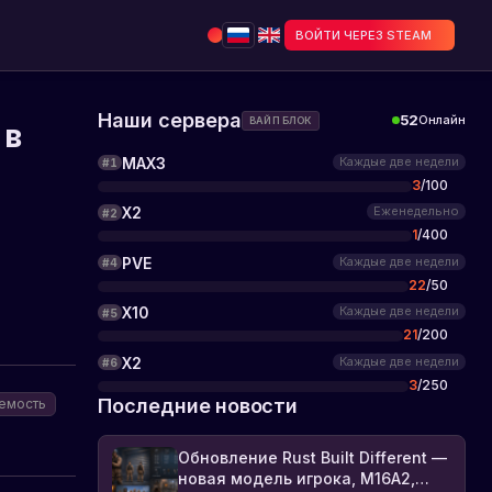
ВОЙТИ ЧЕРЕЗ STEAM
Наши сервера
52
Онлайн
ВАЙП БЛОК
 в
MAX3
Каждые две недели
#
1
3
/
100
X2
Еженедельно
#
2
1
/
400
PVE
Каждые две недели
#
4
22
/
50
X10
Каждые две недели
#
5
21
/
200
X2
Каждые две недели
#
6
3
/
250
Последние новости
емость
Обновление Rust Built Different —
новая модель игрока, M16A2,