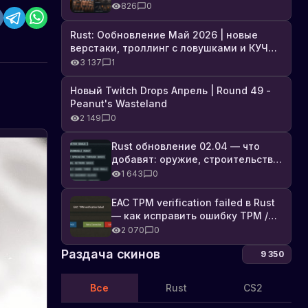
броня, Industrial DLC и полный
826
0
список изменений
Rust: Ообновление Май 2026 | новые
верстаки, троллинг с ловушками и КУЧА
DLC
3 137
1
Новый Twitch Drops Апрель | Round 49 -
Peanut's Wasteland
2 149
0
Rust обновление 02.04 — что
добавят: оружие, строительство,
технологии и Farming 2.5
1 643
0
EAC TPM verification failed в Rust
— как исправить ошибку TPM /
Secure Boot
2 070
0
Раздача скинов
9 350
Все
Rust
CS2