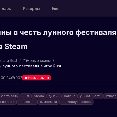
ндарь
Рекорды
Еще
ны в честь лунного фестиваля
 в Steam
ости Rust
/
Новые скины
/
Новые скины в честь лунного фестиваля в игре Rust в Steam
 09:24
902
Новые скины
 фестиваль
Rust
Steam
дизайн
баланс
уникальность
узнава
азин игры
коллекция
символика
индивидуальность