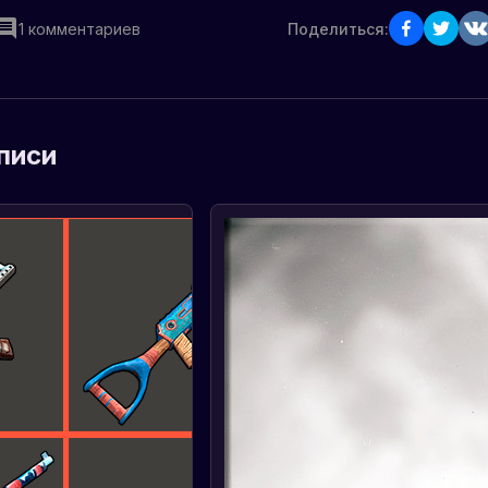
1
комментариев
Поделиться:
писи