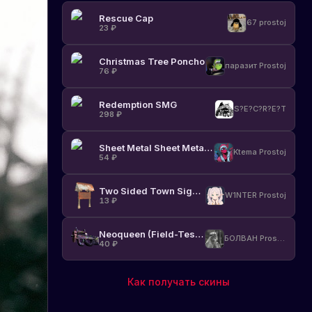
Rescue Cap
67 prostoj
23
₽
Christmas Tree Poncho
паразит Prostoj
76
₽
Redemption SMG
S?E?C?R?E?T
298
₽
Sheet Metal Sheet Metal Door
Ktema Prostoj
54
₽
Two Sided Town Sign Post
W1NTER Prostoj
13
₽
Neoqueen (Field-Tested)
БОЛВАН Prostoj
40
₽
Как получать скины