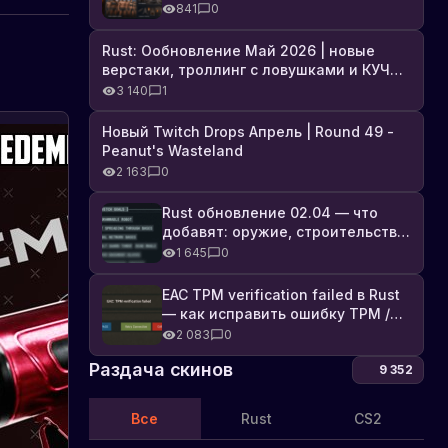
броня, Industrial DLC и полный
841
0
список изменений
Rust: Ообновление Май 2026 | новые
верстаки, троллинг с ловушками и КУЧА
DLC
3 140
1
Новый Twitch Drops Апрель | Round 49 -
Peanut's Wasteland
2 163
0
Rust обновление 02.04 — что
добавят: оружие, строительство,
технологии и Farming 2.5
1 645
0
EAC TPM verification failed в Rust
— как исправить ошибку TPM /
Secure Boot
2 083
0
Раздача скинов
9 352
Все
Rust
CS2