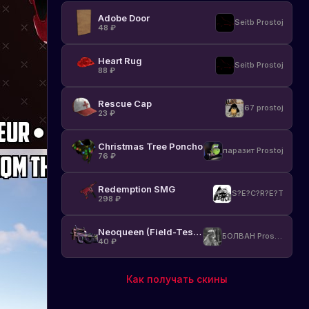
Adobe Door
Seitb Prostoj
48
₽
Heart Rug
Seitb Prostoj
88
₽
Rescue Cap
67 prostoj
23
₽
Christmas Tree Poncho
паразит Prostoj
76
₽
Redemption SMG
S?E?C?R?E?T
298
₽
Neoqueen (Field-Tested)
БОЛВАН Prostoj
40
₽
Как получать скины