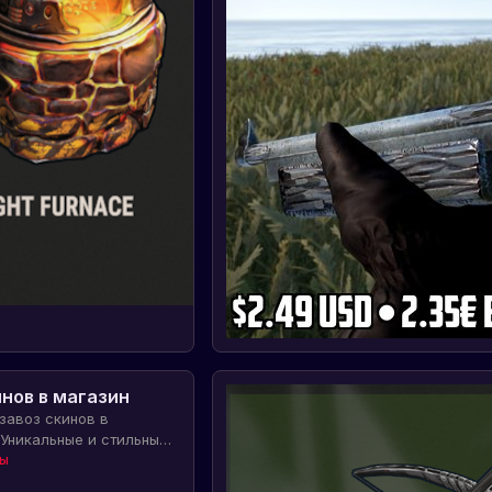
инов в магазин
завоз скинов в
 Уникальные и стильные
ерсонажа и оружия
ны
я среди других игроков