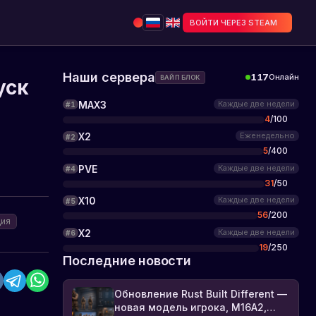
ВОЙТИ ЧЕРЕЗ STEAM
Наши сервера
117
Онлайн
ВАЙП БЛОК
уск
MAX3
Каждые две недели
#
1
4
/
100
X2
Еженедельно
#
2
5
/
400
PVE
Каждые две недели
#
4
31
/
50
X10
Каждые две недели
#
5
56
/
200
ция
X2
Каждые две недели
#
6
19
/
250
Последние новости
Обновление Rust Built Different —
новая модель игрока, M16A2,