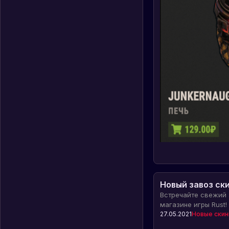
Новый завоз ск
Встречайте свежий 
магазине игры Rust!
скины для вашего п
27.05.2021
Новые ски
позволят выделитьс