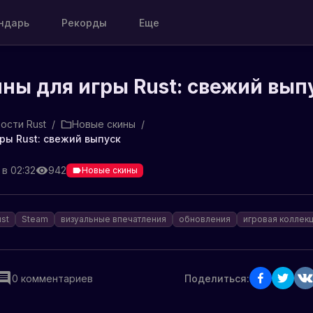
ндарь
Рекорды
Еще
ны для игры Rust: свежий вып
ости Rust
/
Новые скины
/
ры Rust: свежий выпуск
 в 02:32
942
Новые скины
ust
Steam
визуальные впечатления
обновления
игровая коллек
0
комментариев
Поделиться: