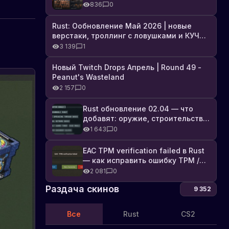
броня, Industrial DLC и полный
836
0
список изменений
Rust: Ообновление Май 2026 | новые
верстаки, троллинг с ловушками и КУЧА
DLC
3 139
1
Новый Twitch Drops Апрель | Round 49 -
Peanut's Wasteland
2 157
0
Rust обновление 02.04 — что
добавят: оружие, строительство,
технологии и Farming 2.5
1 643
0
EAC TPM verification failed в Rust
— как исправить ошибку TPM /
Secure Boot
2 081
0
Раздача скинов
9 352
Все
Rust
CS2