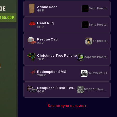
Adobe Door
Seitb Prostoj
48
₽
Heart Rug
Seitb Prostoj
88
₽
Rescue Cap
67 prostoj
23
₽
Christmas Tree Poncho
паразит Prostoj
76
₽
Redemption SMG
S?E?C?R?E?T
298
₽
Neoqueen (Field-Tested)
БОЛВАН Prostoj
40
₽
Как получать скины