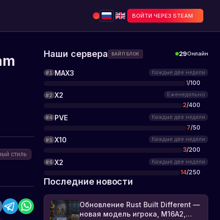
ВОЙТИ ЧЕРЕЗ STEAM
Наши сервера
29
Онлайн
ВАЙП БЛОК
eam
MAX3
Каждые две недели
#
1
1
/
100
X2
Еженедельно
#
2
2
/
400
PVE
Каждые две недели
#
4
7
/
50
X10
Каждые две недели
#
5
3
/
200
ный стиль
X2
Каждые две недели
#
6
14
/
250
Последние новости
Обновление Rust Built Different —
новая модель игрока, M16A2,