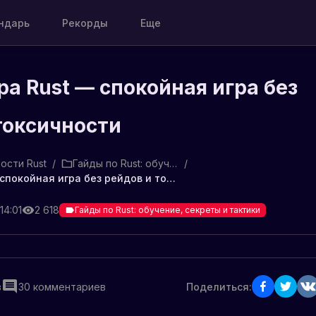
ндарь
Рекорды
Еще
ра Rust — спокойная игра без
токсичности
ости Rust
/
Гайды по Rust: обучение, секреты и тактики
/
PvE сервера Rust — спокойная игра без рейдов и токсичности
14:01
2 618
Гайды по Rust: обучение, секреты и тактики
в
30
комментариев
Поделиться: