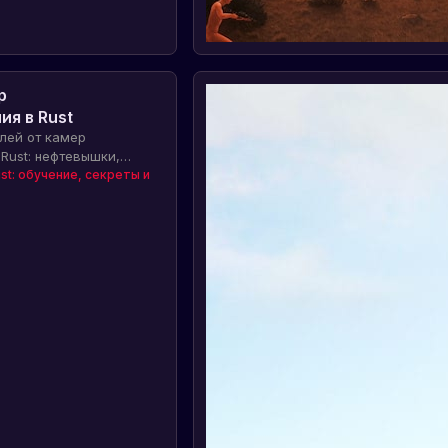
р
я в Rust
лей от камер
Rust: нефтевышки,
ь бандитов, сфера и
st: обучение, секреты и
я рейдеров и разведки.