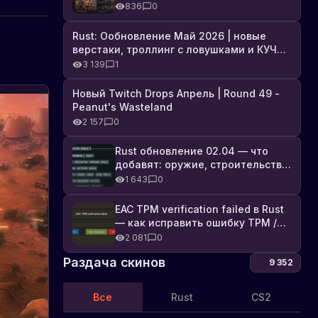
броня, Industrial DLC и полный
836
0
список изменений
Rust: Ообновление Май 2026 | новые
верстаки, троллинг с ловушками и КУЧА
DLC
3 139
1
Новый Twitch Drops Апрель | Round 49 -
Кланы
Peanut's Wasteland
в
2 157
0
Rust
Расска
про
—
Rust обновление 02.04 — что
кланы
как
добавят: оружие, строительство,
в
технологии и Farming 2.5
найти
1 643
0
Rust:
созда
зачем
EAC TPM verification failed в Rust
и
они
— как исправить ошибку TPM /
вступ
нужны,
Secure Boot
2 081
0
как
в
вступит
коман
Раздача скинов
9 352
в
топовы
клан,
Все
Rust
CS2
как
09.09.2