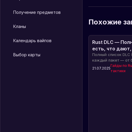
Получение предметов
Похожие за
Кланы
Календарь вайпов
Rust DLC — Полн
есть, что дают,
Выбор карты
сэкономить
Полный список DLC R
каждый пакет — от 
музыкальных инстру
Гайды по Ru
21.07.2025
тактики
рассказываем про к
выглядит и зачем ну
сэкономить.