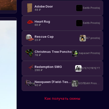
создать
свой
Adobe Door
Seitb Prostoj
48
₽
и
какие
команд
Heart Rug
Seitb Prostoj
использ
88
₽
Полезн
гайд
Rescue Cap
для
67 prostoj
23
₽
новичко
и
Christmas Tree Poncho
опытных
паразит Prostoj
76
₽
игроков
Redemption SMG
S?E?C?R?E?T
298
₽
Neoqueen (Field-Tested)
БОЛВАН Prostoj
40
₽
Как получать скины