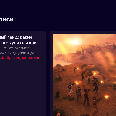
писи
ый гайд: какие
 где купить и как
ust: что входит в
бочек и джунглей до
ментов. Подробно
st: обучение, секреты и
аждый Rust DLC, как он
жен. Где купить и как