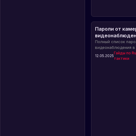
Пароли от каме
видеонаблюдени
Полный список паро
видеонаблюдения в 
мирные зоны, лагер
Гайды по Ru
12.05.2025
тактики
аэропорт. Удобно дл