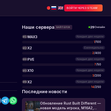
ВОЙТИ ЧЕРЕЗ STEAM
Наши сервера
29
Онлайн
ВАЙП БЛОК
MAX3
Каждые две недели
#
1
1
/
100
X2
Еженедельно
#
2
2
/
400
PVE
Каждые две недели
#
4
7
/
50
X10
Каждые две недели
#
5
3
/
200
X2
Каждые две недели
#
6
14
/
250
Последние новости
Обновление Rust Built Different —
новая модель игрока, M16A2,