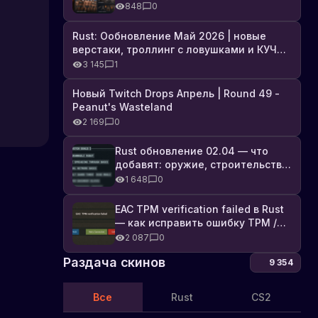
броня, Industrial DLC и полный
848
0
список изменений
Rust: Ообновление Май 2026 | новые
верстаки, троллинг с ловушками и КУЧА
DLC
3 145
1
Новый Twitch Drops Апрель | Round 49 -
Peanut's Wasteland
2 169
0
Rust обновление 02.04 — что
добавят: оружие, строительство,
технологии и Farming 2.5
1 648
0
EAC TPM verification failed в Rust
— как исправить ошибку TPM /
Secure Boot
2 087
0
Раздача скинов
9 354
Все
Rust
CS2