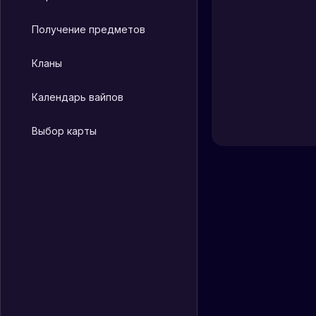
Получение предметов
connect
s5.prostoj.sto
Скопировать IP
Кланы
ПОДКЛЮЧИТЬ
Календарь вайпов
ПОДРОБНЕЕ
Выбор карты