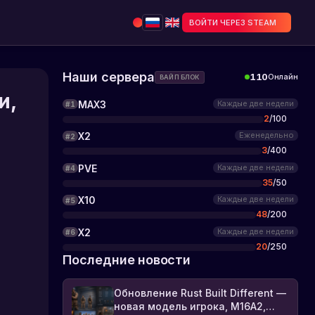
ВОЙТИ ЧЕРЕЗ STEAM
Наши сервера
110
Онлайн
ВАЙП БЛОК
и,
MAX3
Каждые две недели
#
1
2
/
100
X2
Еженедельно
#
2
3
/
400
PVE
Каждые две недели
#
4
35
/
50
X10
Каждые две недели
#
5
48
/
200
X2
Каждые две недели
#
6
20
/
250
Последние новости
Обновление Rust Built Different —
новая модель игрока, M16A2,