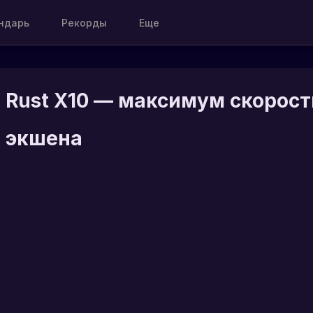
ндарь
Рекорды
Еще
 Rust X10 — максимум скорост
и экшена
[
X10
]
е
46
/
200
е две
и