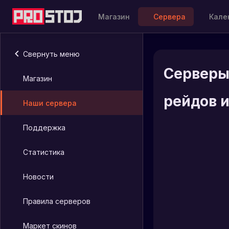
Магазин
Сервера
Кале
Свернуть меню
Серверы
Магазин
рейдов 
Наши сервера
Поддержка
ПРОСТОЙ #5
Статистика
Двухнедельны
сервера
Новости
oxide
ru
Раздача скинов
Правила серверов
Вайп 21.08
Кажды
Маркет скинов
МСК
недел