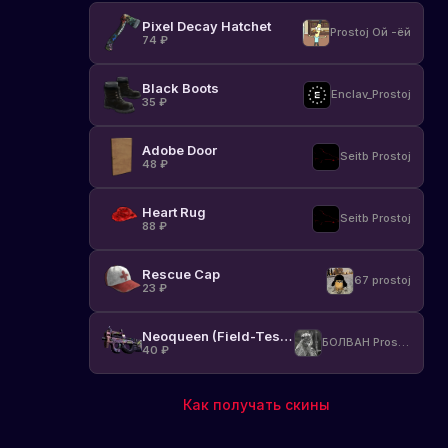
Pixel Decay Hatchet
Prostoj Ой -ёй
74
₽
Black Boots
Enclav_Prostoj
35
₽
Adobe Door
Seitb Prostoj
48
₽
Heart Rug
Seitb Prostoj
88
₽
Rescue Cap
67 prostoj
23
₽
Neoqueen (Field-Tested)
БОЛВАН Prostoj
40
₽
Как получать скины