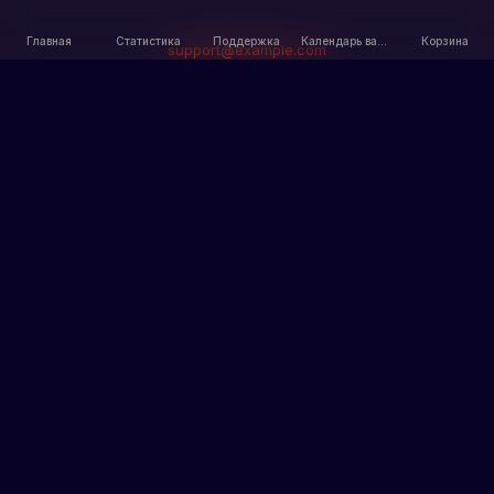
Главная
Статистика
Поддержка
Календарь вайпов
Корзина
support@example.com
Главная
Информация
Главная
Наши сервера
Статистика
Правила
Пользовательское
Новости
соглашение
Политика
конфиденциальности
Разделы
Рекорды
Бан-лист